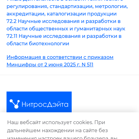
регулирования, стандартизации, метрологии,
аккредитации, каталогизации продукции
72.2 Научные исследования и разработки в
области общественных и гуманитарных наук
72.11 Научные исследования и разработки в
области биотехнологии
Информация в соответствии с приказом
Минцифры от 2 июня 2025 г. N 511
Наш вебсайт использует cookies. При
© ООО "НитросДэйта Рус" 2013-2026
дальнейшем нахождении на сайте без
+7 495 101 43 24
изменения настроек вашего браузера, вы